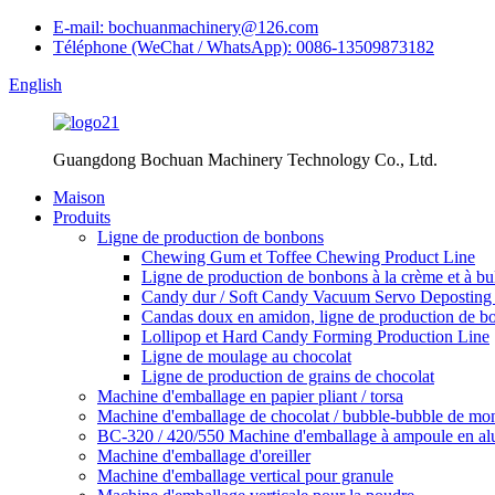
E-mail: bochuanmachinery@126.com
Téléphone (WeChat / WhatsApp): 0086-13509873182
English
Guangdong Bochuan Machinery Technology Co., Ltd.
Maison
Produits
Ligne de production de bonbons
Chewing Gum et Toffee Chewing Product Line
Ligne de production de bonbons à la crème et à bul
Candy dur / Soft Candy Vacuum Servo Deposting 
Candas doux en amidon, ligne de production de b
Lollipop et Hard Candy Forming Production Line
Ligne de moulage au chocolat
Ligne de production de grains de chocolat
Machine d'emballage en papier pliant / torsa
Machine d'emballage de chocolat / bubble-bubble de mo
BC-320 / 420/550 Machine d'emballage à ampoule en alu
Machine d'emballage d'oreiller
Machine d'emballage vertical pour granule