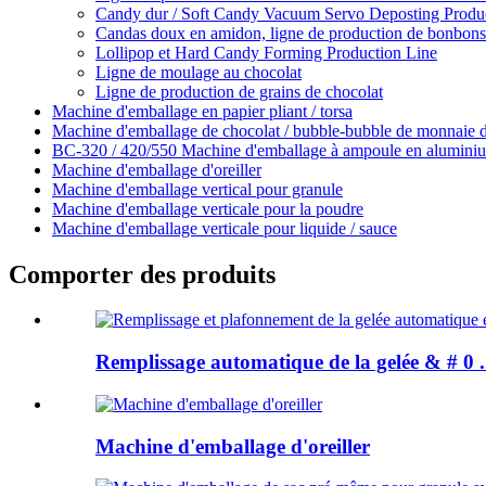
Candy dur / Soft Candy Vacuum Servo Deposting Produ
Candas doux en amidon, ligne de production de bonbons
Lollipop et Hard Candy Forming Production Line
Ligne de moulage au chocolat
Ligne de production de grains de chocolat
Machine d'emballage en papier pliant / torsa
Machine d'emballage de chocolat / bubble-bubble de monnaie 
BC-320 / 420/550 Machine d'emballage à ampoule en aluminiu
Machine d'emballage d'oreiller
Machine d'emballage vertical pour granule
Machine d'emballage verticale pour la poudre
Machine d'emballage verticale pour liquide / sauce
Comporter des produits
Remplissage automatique de la gelée & # 0 .
Machine d'emballage d'oreiller