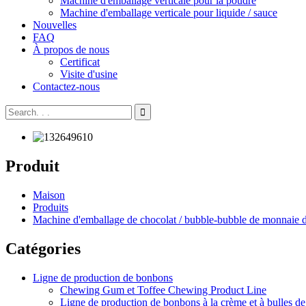
Machine d'emballage verticale pour la poudre
Machine d'emballage verticale pour liquide / sauce
Nouvelles
FAQ
À propos de nous
Certificat
Visite d'usine
Contactez-nous
Produit
Maison
Produits
Machine d'emballage de chocolat / bubble-bubble de monnaie 
Catégories
Ligne de production de bonbons
Chewing Gum et Toffee Chewing Product Line
Ligne de production de bonbons à la crème et à bulles de