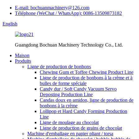
E-mail: bochuanmachinery@126.com
Téléphone (WeChat / WhatsApp): 0086-13509873182
English
Guangdong Bochuan Machinery Technology Co., Ltd.
Maison
Produits
Ligne de production de bonbons
Chewing Gum et Toffee Chewing Product Line
Ligne de production de bonbons à la crème et à
bulles de forme spéciale
Candy dur / Soft Candy Vacuum Servo
Deposting Production Line
Candas doux en amidon, ligne de production de
bonbons à la crème
Lollipop et Hard Candy Forming Production
Line
Ligne de moulage au chocolat
Ligne de production de grains de chocolat
Machine d'emballage en papier pliant / torsa