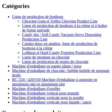
Catégories
Ligne de production de bonbons
Chewing Gum et Toffee Chewing Product Line
Ligne de production de bonbons à la crème et à bulles
de forme spéciale
Candy dur / Soft Candy Vacuum Servo Deposting
Production Line
Candas doux en amidon, ligne de production de
bonbons à la crème
Lollipop et Hard Candy Forming Production Line
Ligne de moulage au chocolat
Ligne de production de grains de chocolat
Machine d'emballage en papier pliant / torsa
Machine d'emballage de chocolat / bubble-bubble de monnaie
dorée
BC-320 / 420/550 Machine d'emballage à ampoule en
aluminium plat en aluminium plat
Machine d'emballage d'oreiller
Machine d'emballage vertical pour granule
Machine d'emballage verticale pour la poudre
Machine d'emballage verticale pour liquide / sauce