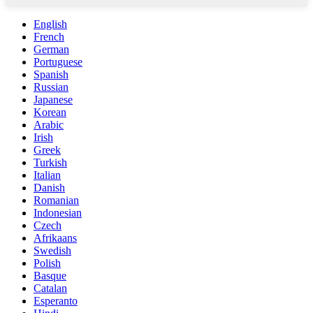
English
French
German
Portuguese
Spanish
Russian
Japanese
Korean
Arabic
Irish
Greek
Turkish
Italian
Danish
Romanian
Indonesian
Czech
Afrikaans
Swedish
Polish
Basque
Catalan
Esperanto