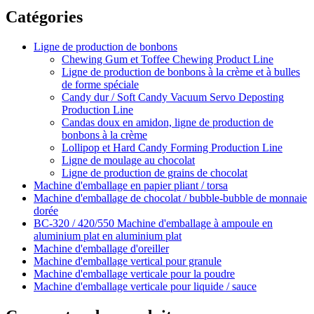
Catégories
Ligne de production de bonbons
Chewing Gum et Toffee Chewing Product Line
Ligne de production de bonbons à la crème et à bulles
de forme spéciale
Candy dur / Soft Candy Vacuum Servo Deposting
Production Line
Candas doux en amidon, ligne de production de
bonbons à la crème
Lollipop et Hard Candy Forming Production Line
Ligne de moulage au chocolat
Ligne de production de grains de chocolat
Machine d'emballage en papier pliant / torsa
Machine d'emballage de chocolat / bubble-bubble de monnaie
dorée
BC-320 / 420/550 Machine d'emballage à ampoule en
aluminium plat en aluminium plat
Machine d'emballage d'oreiller
Machine d'emballage vertical pour granule
Machine d'emballage verticale pour la poudre
Machine d'emballage verticale pour liquide / sauce