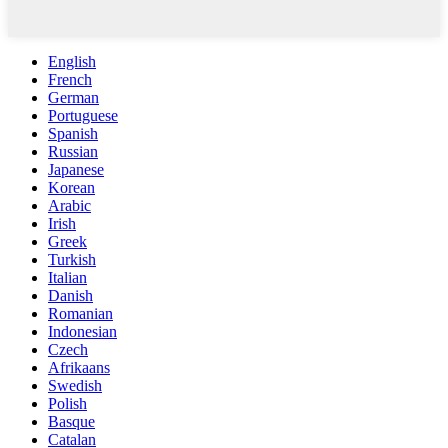
English
French
German
Portuguese
Spanish
Russian
Japanese
Korean
Arabic
Irish
Greek
Turkish
Italian
Danish
Romanian
Indonesian
Czech
Afrikaans
Swedish
Polish
Basque
Catalan