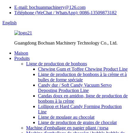
E-mail: bochuanmachinery@126.com
Téléphone (WeChat / WhatsApp): 0086-13509873182
English
Guangdong Bochuan Machinery Technology Co., Ltd.
Maison
Produits
Ligne de production de bonbons
Chewing Gum et Toffee Chewing Product Line
Ligne de production de bonbons à la crème et à
bulles de forme spéciale
Candy dur / Soft Candy Vacuum Servo
Deposting Production Line
Candas doux en amidon, ligne de production de
bonbons à la crème
Lollipop et Hard Candy Forming Production
Line
Ligne de moulage au chocolat
Ligne de production de grains de chocolat
Machine d'emballage en papier pliant / torsa